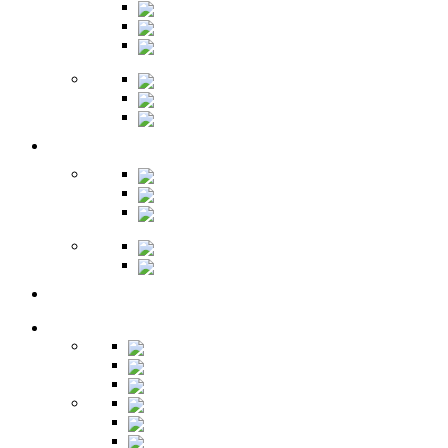
Комоды
Вешалки
Обувницы
Зеркала
Пуфы
Гарнитуры
Офис
Столы
Шкафы
Стеллажи
Ресепшн
Витрины
Балкон
Спальня
Кровати
Комоды
Тумбы
Cтолики
Трельяжи
Трюмо