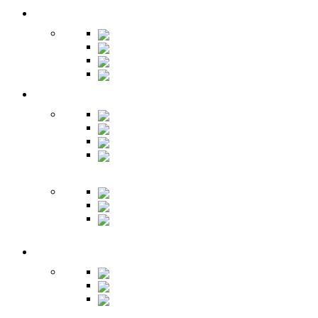
Гардеробная
Шкафы
Банкетки
Зеркала
Будуар
Гостиная
Шкафы
Гарнитуры
Тумбы
Тумбы под
ТВ
Столики
Серванты
Стенки и
горки
Кабинет
Столы
Полки
Шкафы