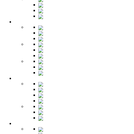
Шкафы
Столы
Буфет
Детская
Кровати
Комоды
Стеллажи
Столы
Шкафы
Полки
Тумбы
Гарнитуры
Игровые
Прихожая
Шкафы
Комоды
Вешалки
Обувницы
Зеркала
Пуфы
Гарнитуры
Офис
Столы