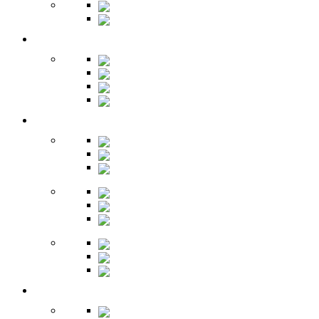
Библиотеки
Секретеры
Кухня
Бары
Шкафы
Столы
Буфет
Детская
Кровати
Комоды
Стеллажи
Столы
Шкафы
Полки
Тумбы
Гарнитуры
Игровые
Прихожая
Шкафы