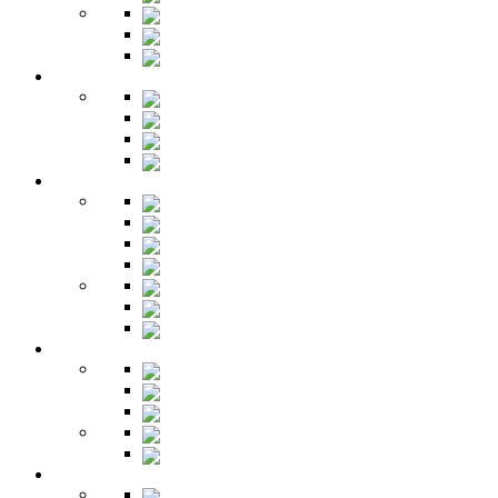
Шкафы-купе
Изголовья
Зеркала
Гардеробная
Шкафы
Банкетки
Зеркала
Будуар
Гостиная
Шкафы
Гарнитуры
Тумбы
Тумбы под ТВ
Столики
Серванты
Стенки и горки
Кабинет
Столы
Полки
Шкафы
Библиотеки
Секретеры
Кухня
Бары