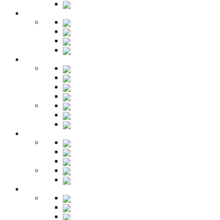
Зеркала
Гардеробная
Шкафы
Банкетки
Зеркала
Будуар
Гостиная
Шкафы
Гарнитуры
Тумбы
Тумбы под ТВ
Столики
Серванты
Стенки и горки
Кабинет
Столы
Полки
Шкафы
Библиотеки
Секретеры
Кухня
Бары
Шкафы
Столы