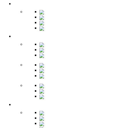
Кухня
Бары
Шкафы
Столы
Буфет
Детская
Кровати
Комоды
Стеллажи
Столы
Шкафы
Полки
Тумбы
Гарнитуры
Игровые
Прихожая
Шкафы
Комоды
Вешалки