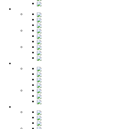
Буфет
Детская
Кровати
Комоды
Стеллажи
Столы
Шкафы
Полки
Тумбы
Гарнитуры
Игровые
Прихожая
Шкафы
Комоды
Вешалки
Обувницы
Зеркала
Пуфы
Гарнитуры
Офис
Столы
Шкафы
Стеллажи
Ресепшн