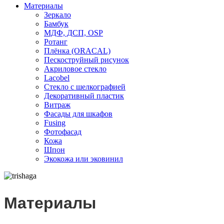
Материалы
Зеркало
Бамбук
МДФ, ДСП, OSP
Ротанг
Плёнка (ORACAL)
Пескоструйный рисунок
Акриловое стекло
Lacobel
Стекло с шелкографией
Декоративный пластик
Витраж
Фасады для шкафов
Fusing
Фотофасад
Кожа
Шпон
Экокожа или эковинил
Материалы