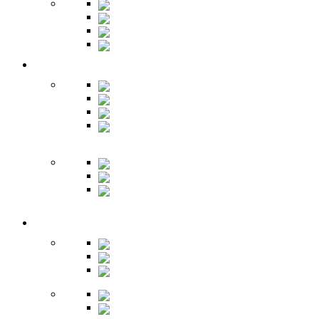
Шкафы
Банкетки
Зеркала
Будуар
Гостиная
Шкафы
Гарнитуры
Тумбы
Тумбы под
ТВ
Столики
Серванты
Стенки и
горки
Кабинет
Столы
Полки
Шкафы
Библиотеки
Секретеры