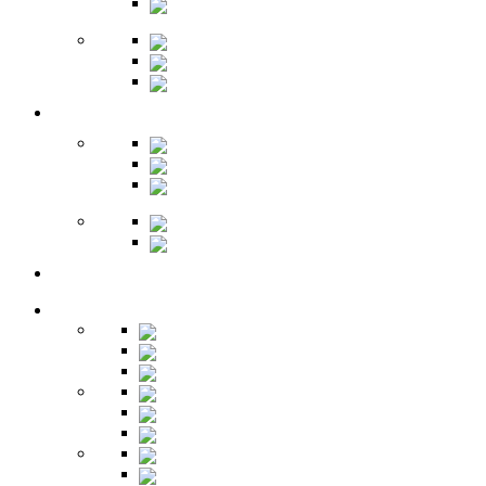
Обувницы
Зеркала
Пуфы
Гарнитуры
Офис
Столы
Шкафы
Стеллажи
Ресепшн
Витрины
Балкон
Спальня
Кровати
Комоды
Тумбы
Cтолики
Трельяжи
Трюмо
Шкафы-купе
Изголовья