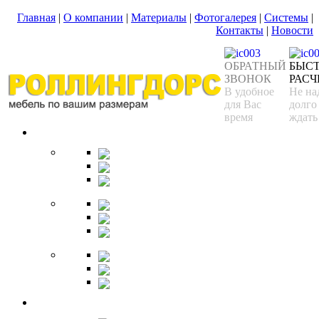
Главная
|
О компании
|
Материалы
|
Фотогалерея
|
Системы
|
Контакты
|
Новости
ОБРАТНЫЙ
БЫС
ЗВОНОК
РАСЧ
В удобное
Не на
для Вас
долго
время
ждать
Спальня
Кровати
Комоды
Тумбы
Cтолики
Трельяжи
Трюмо
Шкафы-купе
Изголовья
Зеркала
Гардеробная