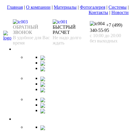
Главная
|
О компании
|
Материалы
|
Фотогалерея
|
Системы
|
Контакты
|
Новости
+7 (499)
ОБРАТНЫЙ
БЫСТРЫЙ
340-55-95
ЗВОНОК
РАСЧЕТ
с 10:00 до 20:00
В удобное для Вас
Не надо долго
без выходных
время
ждать
Спальня
Кровати
Комоды
Тумбы
Cтолики
Трельяжи
Трюмо
Шкафы-купе
Изголовья
Зеркала
Гардеробная
Шкафы