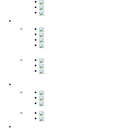
Банкетки
Зеркала
Будуар
Гостиная
Шкафы
Гарнитуры
Тумбы
Тумбы под
ТВ
Столики
Серванты
Стенки и
горки
Кабинет
Столы
Полки
Шкафы
Библиотеки
Секретеры
Кухня