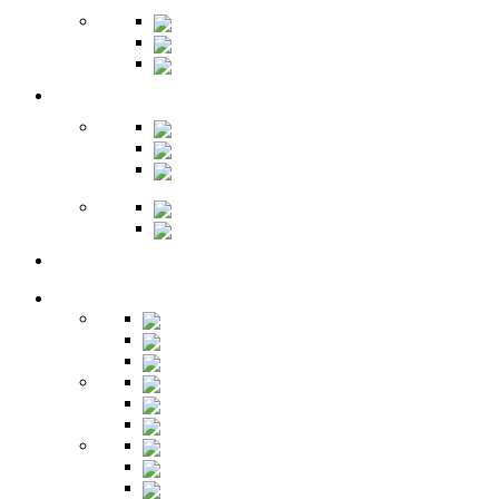
Зеркала
Пуфы
Гарнитуры
Офис
Столы
Шкафы
Стеллажи
Ресепшн
Витрины
Балкон
Спальня
Кровати
Комоды
Тумбы
Cтолики
Трельяжи
Трюмо
Шкафы-купе
Изголовья
Зеркала