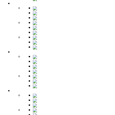
Детская
Кровати
Комоды
Стеллажи
Столы
Шкафы
Полки
Тумбы
Гарнитуры
Игровые
Прихожая
Шкафы
Комоды
Вешалки
Обувницы
Зеркала
Пуфы
Гарнитуры
Офис
Столы
Шкафы
Стеллажи
Ресепшн