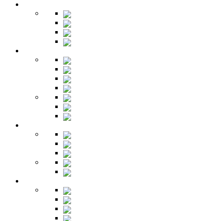
Гардеробная
Шкафы
Банкетки
Зеркала
Будуар
Гостиная
Шкафы
Гарнитуры
Тумбы
Тумбы под ТВ
Столики
Серванты
Стенки и горки
Кабинет
Столы
Полки
Шкафы
Библиотеки
Секретеры
Кухня
Бары
Шкафы
Столы
Буфет