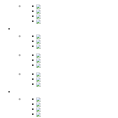
Бары
Шкафы
Столы
Буфет
Детская
Кровати
Комоды
Стеллажи
Столы
Шкафы
Полки
Тумбы
Гарнитуры
Игровые
Прихожая
Шкафы
Комоды
Вешалки
Обувницы