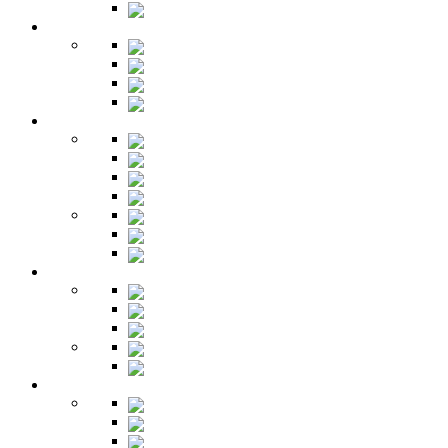
Зеркала
Гардеробная
Шкафы
Банкетки
Зеркала
Будуар
Гостиная
Шкафы
Гарнитуры
Тумбы
Тумбы под ТВ
Столики
Серванты
Стенки и горки
Кабинет
Столы
Полки
Шкафы
Библиотеки
Секретеры
Кухня
Бары
Шкафы
Столы