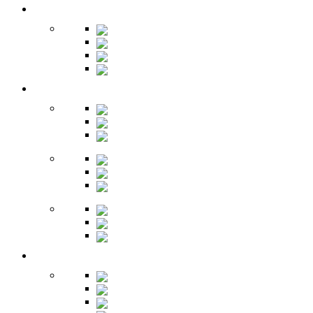
Кухня
Бары
Шкафы
Столы
Буфет
Детская
Кровати
Комоды
Стеллажи
Столы
Шкафы
Полки
Тумбы
Гарнитуры
Игровые
Прихожая
Шкафы
Комоды
Вешалки