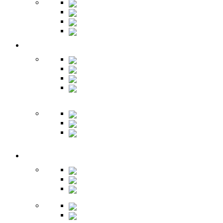
Шкафы
Банкетки
Зеркала
Будуар
Гостиная
Шкафы
Гарнитуры
Тумбы
Тумбы под
ТВ
Столики
Серванты
Стенки и
горки
Кабинет
Столы
Полки
Шкафы
Библиотеки
Секретеры