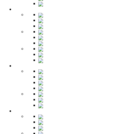
Буфет
Детская
Кровати
Комоды
Стеллажи
Столы
Шкафы
Полки
Тумбы
Гарнитуры
Игровые
Прихожая
Шкафы
Комоды
Вешалки
Обувницы
Зеркала
Пуфы
Гарнитуры
Офис
Столы
Шкафы
Стеллажи
Ресепшн