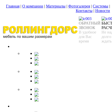
Главная
|
О компании
|
Материалы
|
Фотогалерея
|
Системы
|
Контакты
|
Новости
ОБРАТНЫЙ
БЫС
ЗВОНОК
РАСЧ
В удобное
Не на
для Вас
долго
время
ждать
Спальня
Кровати
Комоды
Тумбы
Cтолики
Трельяжи
Трюмо
Шкафы-купе
Изголовья
Зеркала
Гардеробная