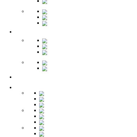
Обувницы
Зеркала
Пуфы
Гарнитуры
Офис
Столы
Шкафы
Стеллажи
Ресепшн
Витрины
Балкон
Спальня
Кровати
Комоды
Тумбы
Cтолики
Трельяжи
Трюмо
Шкафы-купе
Изголовья