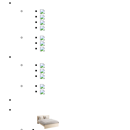
Прихожая
Шкафы
Комоды
Вешалки
Обувницы
Зеркала
Пуфы
Гарнитуры
Офис
Столы
Шкафы
Стеллажи
Ресепшн
Витрины
Балкон
Спальня