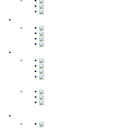
Шкафы-купе
Изголовья
Зеркала
Гардеробная
Шкафы
Банкетки
Зеркала
Будуар
Гостиная
Шкафы
Гарнитуры
Тумбы
Тумбы под
ТВ
Столики
Серванты
Стенки и
горки
Кабинет
Столы