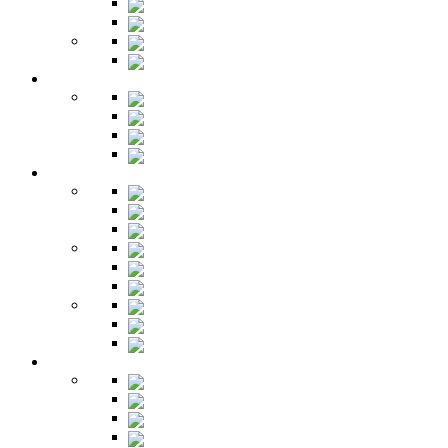
Полки
Шкафы
Библиотеки
Секретеры
Кухня
Бары
Шкафы
Столы
Буфет
Детская
Кровати
Комоды
Стеллажи
Столы
Шкафы
Полки
Тумбы
Гарнитуры
Игровые
Прихожая
Шкафы
Комоды
Вешалки
Обувницы