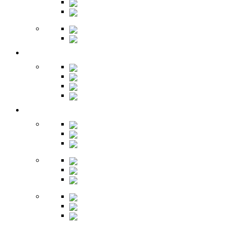
Полки
Шкафы
Библиотеки
Секретеры
Кухня
Бары
Шкафы
Столы
Буфет
Детская
Кровати
Комоды
Стеллажи
Столы
Шкафы
Полки
Тумбы
Гарнитуры
Игровые