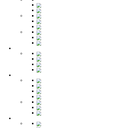
Кровати
Комоды
Тумбы
Cтолики
Трельяжи
Трюмо
Шкафы-купе
Изголовья
Зеркала
Гардеробная
Шкафы
Банкетки
Зеркала
Будуар
Гостиная
Шкафы
Гарнитуры
Тумбы
Тумбы под ТВ
Столики
Серванты
Стенки и горки
Кабинет
Столы