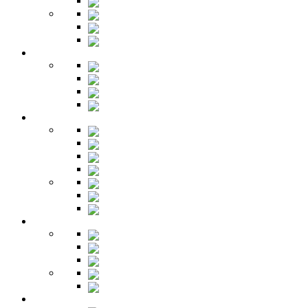
Трюмо
Шкафы-купе
Изголовья
Зеркала
Гардеробная
Шкафы
Банкетки
Зеркала
Будуар
Гостиная
Шкафы
Гарнитуры
Тумбы
Тумбы под ТВ
Столики
Серванты
Стенки и горки
Кабинет
Столы
Полки
Шкафы
Библиотеки
Секретеры
Кухня