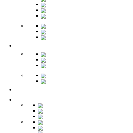
Комоды
Вешалки
Обувницы
Зеркала
Пуфы
Гарнитуры
Офис
Столы
Шкафы
Стеллажи
Ресепшн
Витрины
Балкон
Спальня
Кровати
Комоды
Тумбы
Cтолики
Трельяжи