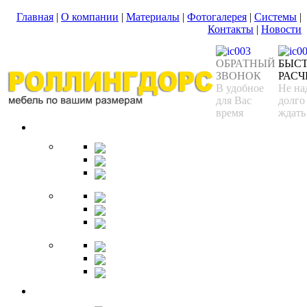
Главная
|
О компании
|
Материалы
|
Фотогалерея
|
Системы
|
Контакты
|
Новости
ОБРАТНЫЙ
БЫС
ЗВОНОК
РАСЧ
В удобное
Не на
для Вас
долго
время
ждать
Спальня
Кровати
Комоды
Тумбы
Cтолики
Трельяжи
Трюмо
Шкафы-купе
Изголовья
Зеркала
Гардеробная