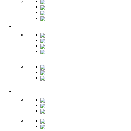
Шкафы
Банкетки
Зеркала
Будуар
Гостиная
Шкафы
Гарнитуры
Тумбы
Тумбы под
ТВ
Столики
Серванты
Стенки и
горки
Кабинет
Столы
Полки
Шкафы
Библиотеки
Секретеры