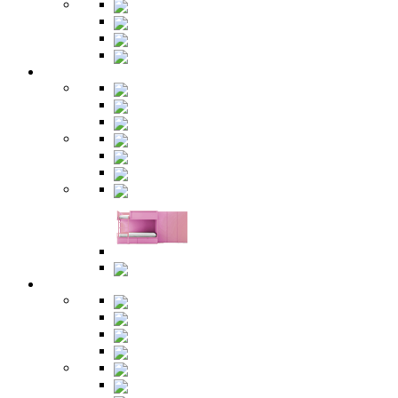
Бары
Шкафы
Столы
Буфет
Детская
Кровати
Комоды
Стеллажи
Столы
Шкафы
Полки
Тумбы
Гарнитуры
Игровые
Прихожая
Шкафы
Комоды
Вешалки
Обувницы
Зеркала
Пуфы