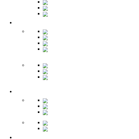
Банкетки
Зеркала
Будуар
Гостиная
Шкафы
Гарнитуры
Тумбы
Тумбы под
ТВ
Столики
Серванты
Стенки и
горки
Кабинет
Столы
Полки
Шкафы
Библиотеки
Секретеры
Кухня