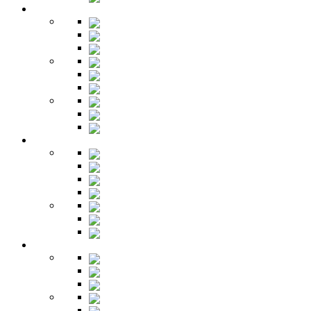
Детская
Кровати
Комоды
Стеллажи
Столы
Шкафы
Полки
Тумбы
Гарнитуры
Игровые
Прихожая
Шкафы
Комоды
Вешалки
Обувницы
Зеркала
Пуфы
Гарнитуры
Офис
Столы
Шкафы
Стеллажи
Ресепшн