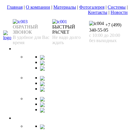
Главная
|
О компании
|
Материалы
|
Фотогалерея
|
Системы
|
Контакты
|
Новости
+7 (499)
ОБРАТНЫЙ
БЫСТРЫЙ
340-55-95
ЗВОНОК
РАСЧЕТ
с 10:00 до 20:00
В удобное для Вас
Не надо долго
без выходных
время
ждать
Спальня
Кровати
Комоды
Тумбы
Cтолики
Трельяжи
Трюмо
Шкафы-купе
Изголовья
Зеркала
Гардеробная
Шкафы