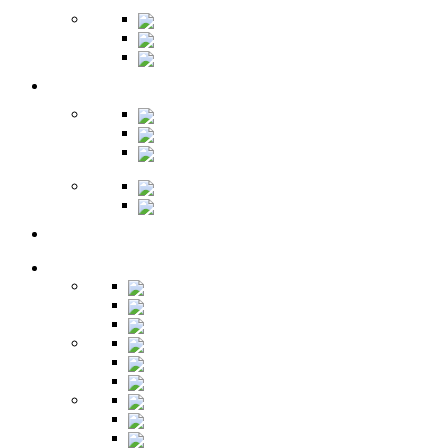
Зеркала
Пуфы
Гарнитуры
Офис
Столы
Шкафы
Стеллажи
Ресепшн
Витрины
Балкон
Спальня
Кровати
Комоды
Тумбы
Cтолики
Трельяжи
Трюмо
Шкафы-купе
Изголовья
Зеркала