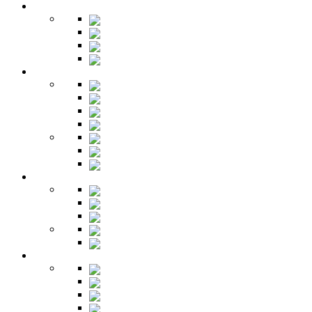
Гардеробная
Шкафы
Банкетки
Зеркала
Будуар
Гостиная
Шкафы
Гарнитуры
Тумбы
Тумбы под ТВ
Столики
Серванты
Стенки и горки
Кабинет
Столы
Полки
Шкафы
Библиотеки
Секретеры
Кухня
Бары
Шкафы
Столы
Буфет