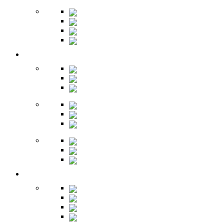
Бары
Шкафы
Столы
Буфет
Детская
Кровати
Комоды
Стеллажи
Столы
Шкафы
Полки
Тумбы
Гарнитуры
Игровые
Прихожая
Шкафы
Комоды
Вешалки
Обувницы