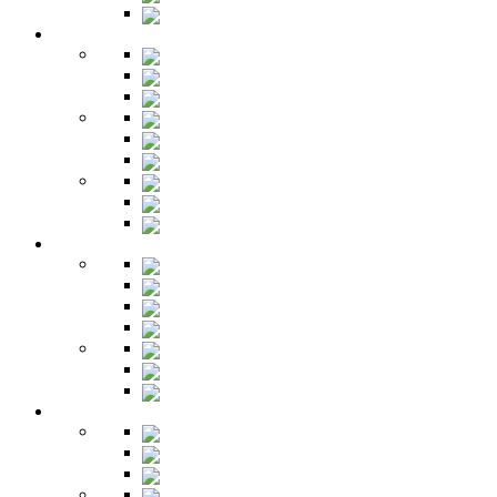
Буфет
Детская
Кровати
Комоды
Стеллажи
Столы
Шкафы
Полки
Тумбы
Гарнитуры
Игровые
Прихожая
Шкафы
Комоды
Вешалки
Обувницы
Зеркала
Пуфы
Гарнитуры
Офис
Столы
Шкафы
Стеллажи
Ресепшн