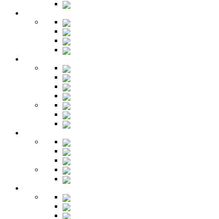
Зеркала
Гардеробная
Шкафы
Банкетки
Зеркала
Будуар
Гостиная
Шкафы
Гарнитуры
Тумбы
Тумбы под ТВ
Столики
Серванты
Стенки и горки
Кабинет
Столы
Полки
Шкафы
Библиотеки
Секретеры
Кухня
Бары
Шкафы
Столы