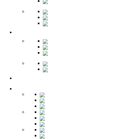
Обувницы
Зеркала
Пуфы
Гарнитуры
Офис
Столы
Шкафы
Стеллажи
Ресепшн
Витрины
Балкон
Спальня
Кровати
Комоды
Тумбы
Cтолики
Трельяжи
Трюмо
Шкафы-купе
Изголовья