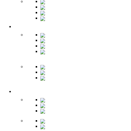
Шкафы
Банкетки
Зеркала
Будуар
Гостиная
Шкафы
Гарнитуры
Тумбы
Тумбы под
ТВ
Столики
Серванты
Стенки и
горки
Кабинет
Столы
Полки
Шкафы
Библиотеки
Секретеры