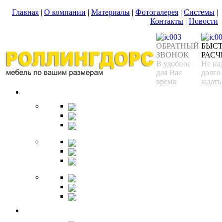
Главная
|
О компании
|
Материалы
|
Фотогалерея
|
Системы
|
Контакты
|
Новости
ОБРАТНЫЙ
БЫС
ЗВОНОК
РАСЧ
В удобное
Не на
для Вас
долго
время
ждать
Спальня
Кровати
Комоды
Тумбы
Cтолики
Трельяжи
Трюмо
Шкафы-купе
Изголовья
Зеркала
Гардеробная