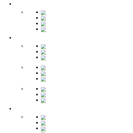
Кухня
Бары
Шкафы
Столы
Буфет
Детская
Кровати
Комоды
Стеллажи
Столы
Шкафы
Полки
Тумбы
Гарнитуры
Игровые
Прихожая
Шкафы
Комоды
Вешалки