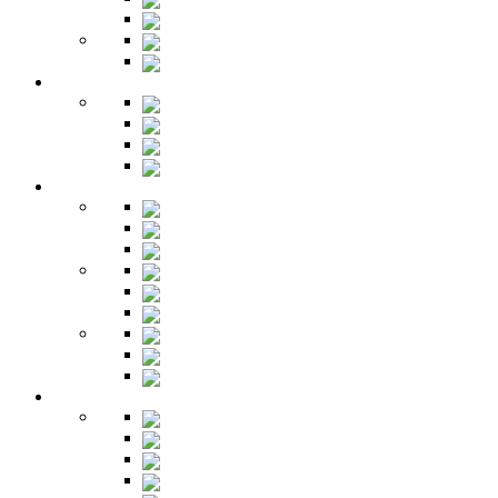
Шкафы
Библиотеки
Секретеры
Кухня
Бары
Шкафы
Столы
Буфет
Детская
Кровати
Комоды
Стеллажи
Столы
Шкафы
Полки
Тумбы
Гарнитуры
Игровые
Прихожая
Шкафы
Комоды
Вешалки
Обувницы