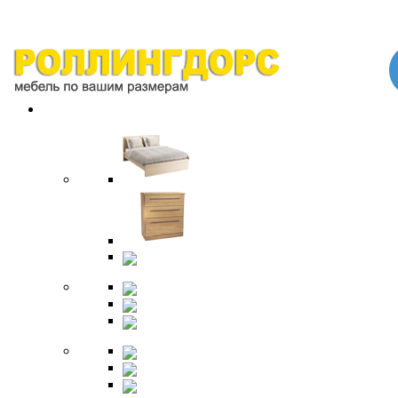
Спальня
Кровати
Комоды
Тумбы
Cтолики
Трельяжи
Трюмо
Шкафы-купе
Изголовья
Зеркала