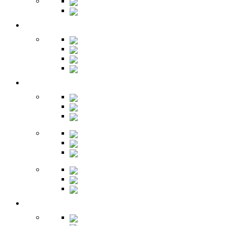
Библиотеки
Секретеры
Кухня
Бары
Шкафы
Столы
Буфет
Детская
Кровати
Комоды
Стеллажи
Столы
Шкафы
Полки
Тумбы
Гарнитуры
Игровые
Прихожая
Шкафы