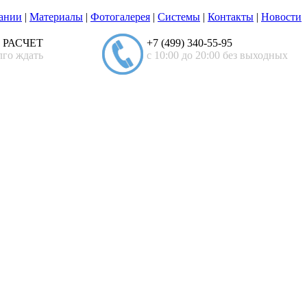
ании
|
Материалы
|
Фотогалерея
|
Системы
|
Контакты
|
Новости
 РАСЧЕТ
+7 (499) 340-55-95
лго ждать
с 10:00 до 20:00 без выходных