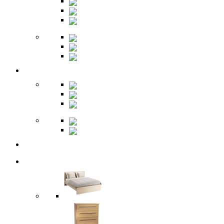
Комоды
Вешалки
Обувницы
Зеркала
Пуфы
Гарнитуры
Офис
Столы
Шкафы
Стеллажи
Ресепшн
Витрины
Балкон
Спальня
Кровати