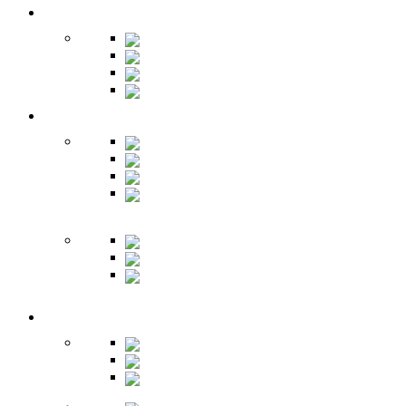
Гардеробная
Шкафы
Банкетки
Зеркала
Будуар
Гостиная
Шкафы
Гарнитуры
Тумбы
Тумбы под
ТВ
Столики
Серванты
Стенки и
горки
Кабинет
Столы
Полки
Шкафы