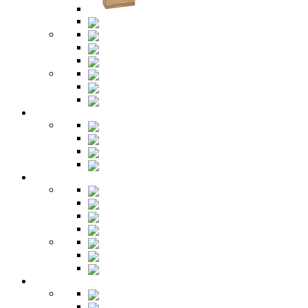
Комоды
Тумбы
Cтолики
Трельяжи
Трюмо
Шкафы-купе
Изголовья
Зеркала
Гардеробная
Шкафы
Банкетки
Зеркала
Будуар
Гостиная
Шкафы
Гарнитуры
Тумбы
Тумбы под ТВ
Столики
Серванты
Стенки и горки
Кабинет
Столы
Полки