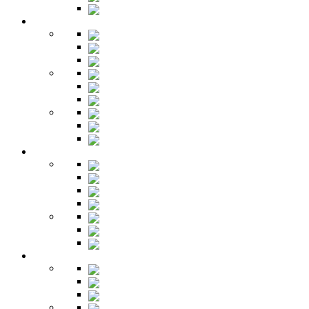
Буфет
Детская
Кровати
Комоды
Стеллажи
Столы
Шкафы
Полки
Тумбы
Гарнитуры
Игровые
Прихожая
Шкафы
Комоды
Вешалки
Обувницы
Зеркала
Пуфы
Гарнитуры
Офис
Столы
Шкафы
Стеллажи
Ресепшн