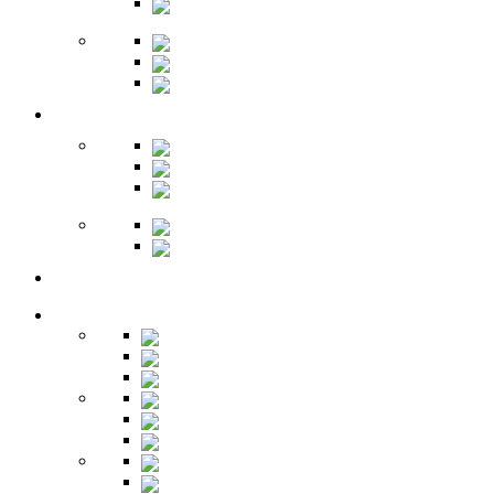
Обувницы
Зеркала
Пуфы
Гарнитуры
Офис
Столы
Шкафы
Стеллажи
Ресепшн
Витрины
Балкон
Спальня
Кровати
Комоды
Тумбы
Cтолики
Трельяжи
Трюмо
Шкафы-купе
Изголовья