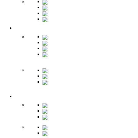
Шкафы
Банкетки
Зеркала
Будуар
Гостиная
Шкафы
Гарнитуры
Тумбы
Тумбы под
ТВ
Столики
Серванты
Стенки и
горки
Кабинет
Столы
Полки
Шкафы
Библиотеки
Секретеры