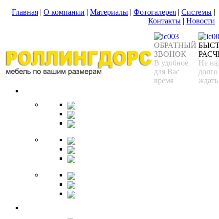
Главная
|
О компании
|
Материалы
|
Фотогалерея
|
Системы
|
Контакты
|
Новости
ОБРАТНЫЙ
БЫС
ЗВОНОК
РАСЧ
В удобное
Не на
для Вас
долго
время
ждать
Спальня
Кровати
Комоды
Тумбы
Cтолики
Трельяжи
Трюмо
Шкафы-купе
Изголовья
Зеркала
Гардеробная