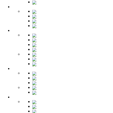
Зеркала
Гардеробная
Шкафы
Банкетки
Зеркала
Будуар
Гостиная
Шкафы
Гарнитуры
Тумбы
Тумбы под ТВ
Столики
Серванты
Стенки и горки
Кабинет
Столы
Полки
Шкафы
Библиотеки
Секретеры
Кухня
Бары
Шкафы
Столы