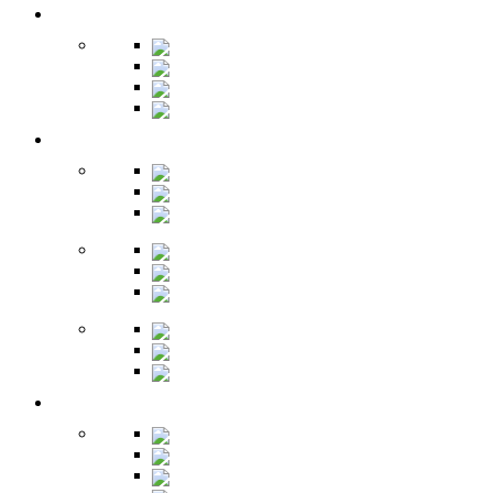
Кухня
Бары
Шкафы
Столы
Буфет
Детская
Кровати
Комоды
Стеллажи
Столы
Шкафы
Полки
Тумбы
Гарнитуры
Игровые
Прихожая
Шкафы
Комоды
Вешалки