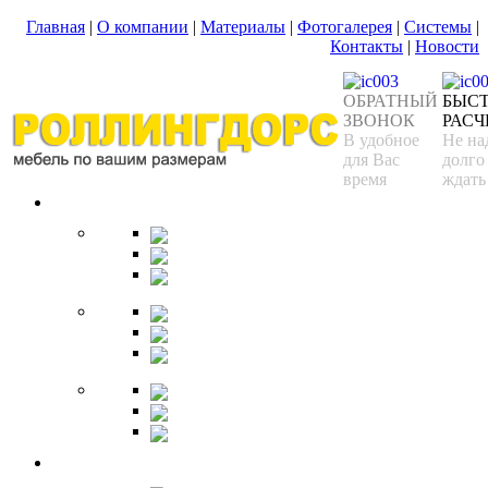
Главная
|
О компании
|
Материалы
|
Фотогалерея
|
Системы
|
Контакты
|
Новости
ОБРАТНЫЙ
БЫС
ЗВОНОК
РАСЧ
В удобное
Не на
для Вас
долго
время
ждать
Спальня
Кровати
Комоды
Тумбы
Cтолики
Трельяжи
Трюмо
Шкафы-купе
Изголовья
Зеркала
Гардеробная