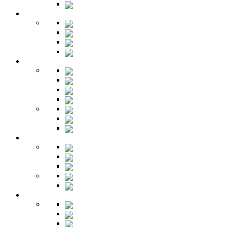
Зеркала
Гардеробная
Шкафы
Банкетки
Зеркала
Будуар
Гостиная
Шкафы
Гарнитуры
Тумбы
Тумбы под ТВ
Столики
Серванты
Стенки и горки
Кабинет
Столы
Полки
Шкафы
Библиотеки
Секретеры
Кухня
Бары
Шкафы
Столы