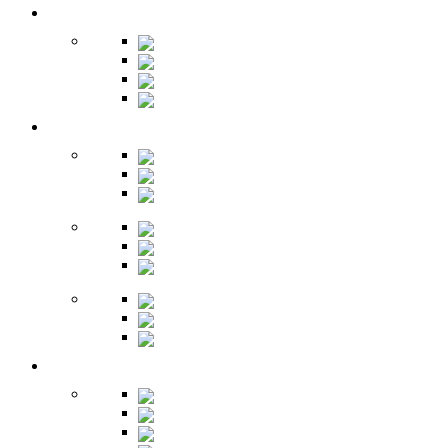
Кухня
Бары
Шкафы
Столы
Буфет
Детская
Кровати
Комоды
Стеллажи
Столы
Шкафы
Полки
Тумбы
Гарнитуры
Игровые
Прихожая
Шкафы
Комоды
Вешалки