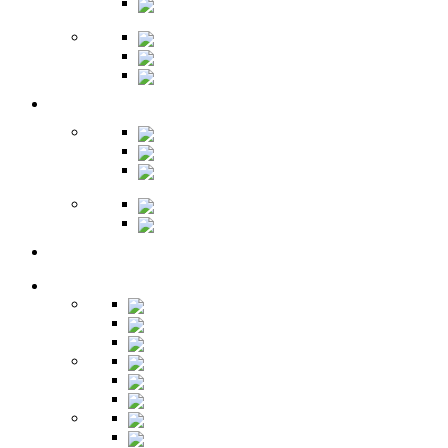
Обувницы
Зеркала
Пуфы
Гарнитуры
Офис
Столы
Шкафы
Стеллажи
Ресепшн
Витрины
Балкон
Спальня
Кровати
Комоды
Тумбы
Cтолики
Трельяжи
Трюмо
Шкафы-купе
Изголовья