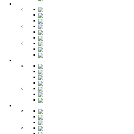
Детская
Кровати
Комоды
Стеллажи
Столы
Шкафы
Полки
Тумбы
Гарнитуры
Игровые
Прихожая
Шкафы
Комоды
Вешалки
Обувницы
Зеркала
Пуфы
Гарнитуры
Офис
Столы
Шкафы
Стеллажи
Ресепшн