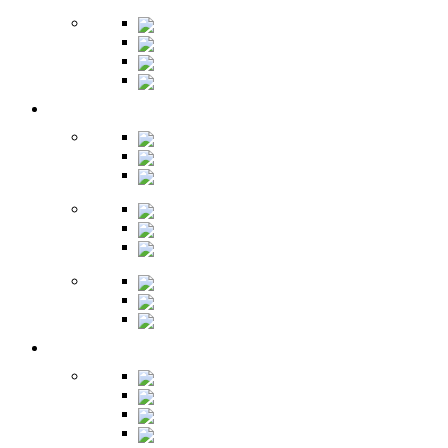
Бары
Шкафы
Столы
Буфет
Детская
Кровати
Комоды
Стеллажи
Столы
Шкафы
Полки
Тумбы
Гарнитуры
Игровые
Прихожая
Шкафы
Комоды
Вешалки
Обувницы