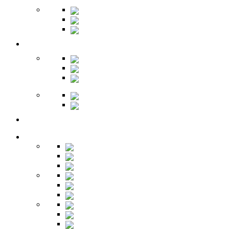
Зеркала
Пуфы
Гарнитуры
Офис
Столы
Шкафы
Стеллажи
Ресепшн
Витрины
Балкон
Спальня
Кровати
Комоды
Тумбы
Cтолики
Трельяжи
Трюмо
Шкафы-купе
Изголовья
Зеркала