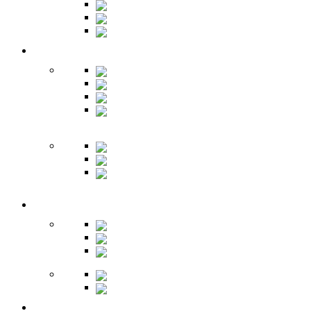
Банкетки
Зеркала
Будуар
Гостиная
Шкафы
Гарнитуры
Тумбы
Тумбы под
ТВ
Столики
Серванты
Стенки и
горки
Кабинет
Столы
Полки
Шкафы
Библиотеки
Секретеры
Кухня