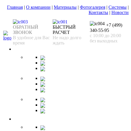
Главная
|
О компании
|
Материалы
|
Фотогалерея
|
Системы
|
Контакты
|
Новости
+7 (499)
ОБРАТНЫЙ
БЫСТРЫЙ
340-55-95
ЗВОНОК
РАСЧЕТ
с 10:00 до 20:00
В удобное для Вас
Не надо долго
без выходных
время
ждать
Спальня
Кровати
Комоды
Тумбы
Cтолики
Трельяжи
Трюмо
Шкафы-купе
Изголовья
Зеркала
Гардеробная
Шкафы