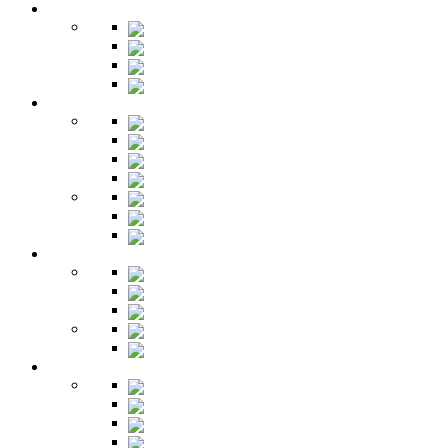
Гардеробная
Шкафы
Банкетки
Зеркала
Будуар
Гостиная
Шкафы
Гарнитуры
Тумбы
Тумбы под ТВ
Столики
Серванты
Стенки и горки
Кабинет
Столы
Полки
Шкафы
Библиотеки
Секретеры
Кухня
Бары
Шкафы
Столы
Буфет