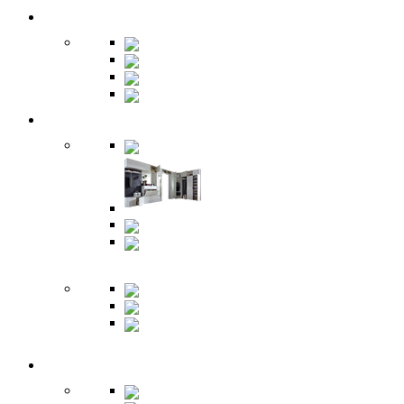
Гардеробная
Шкафы
Банкетки
Зеркала
Будуар
Гостиная
Шкафы
Гарнитуры
Тумбы
Тумбы под
ТВ
Столики
Серванты
Стенки и
горки
Кабинет
Столы