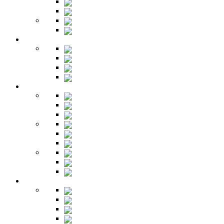
Полки
Шкафы
Библиотеки
Секретеры
Кухня
Бары
Шкафы
Столы
Буфет
Детская
Кровати
Комоды
Стеллажи
Столы
Шкафы
Полки
Тумбы
Гарнитуры
Игровые
Прихожая
Шкафы
Комоды
Вешалки
Обувницы