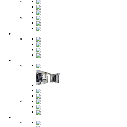
Cтолики
Трельяжи
Трюмо
Шкафы-купе
Изголовья
Зеркала
Гардеробная
Шкафы
Банкетки
Зеркала
Будуар
Гостиная
Шкафы
Гарнитуры
Тумбы
Тумбы под ТВ
Столики
Серванты
Стенки и горки
Кабинет
Столы