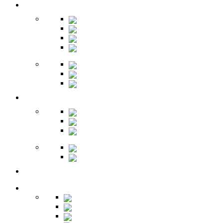
Прихожая
Шкафы
Комоды
Вешалки
Обувницы
Зеркала
Пуфы
Гарнитуры
Офис
Столы
Шкафы
Стеллажи
Ресепшн
Витрины
Балкон
Спальня
Кровати
Комоды
Тумбы