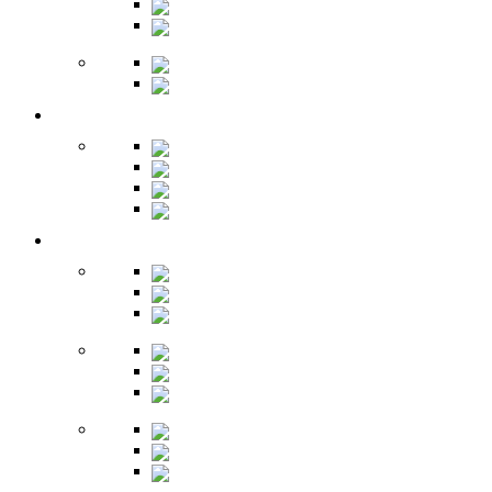
Полки
Шкафы
Библиотеки
Секретеры
Кухня
Бары
Шкафы
Столы
Буфет
Детская
Кровати
Комоды
Стеллажи
Столы
Шкафы
Полки
Тумбы
Гарнитуры
Игровые