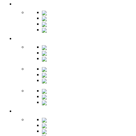
Кухня
Бары
Шкафы
Столы
Буфет
Детская
Кровати
Комоды
Стеллажи
Столы
Шкафы
Полки
Тумбы
Гарнитуры
Игровые
Прихожая
Шкафы
Комоды
Вешалки