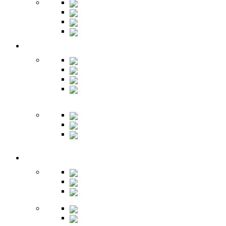
Шкафы
Банкетки
Зеркала
Будуар
Гостиная
Шкафы
Гарнитуры
Тумбы
Тумбы под
ТВ
Столики
Серванты
Стенки и
горки
Кабинет
Столы
Полки
Шкафы
Библиотеки
Секретеры