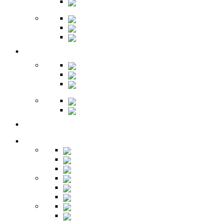
Обувницы
Зеркала
Пуфы
Гарнитуры
Офис
Столы
Шкафы
Стеллажи
Ресепшн
Витрины
Балкон
Спальня
Кровати
Комоды
Тумбы
Cтолики
Трельяжи
Трюмо
Шкафы-купе
Изголовья