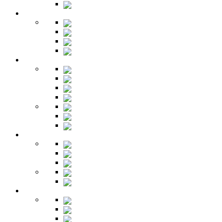
Зеркала
Гардеробная
Шкафы
Банкетки
Зеркала
Будуар
Гостиная
Шкафы
Гарнитуры
Тумбы
Тумбы под ТВ
Столики
Серванты
Стенки и горки
Кабинет
Столы
Полки
Шкафы
Библиотеки
Секретеры
Кухня
Бары
Шкафы
Столы