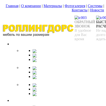
Главная
|
О компании
|
Материалы
|
Фотогалерея
|
Системы
|
Контакты
|
Новости
ОБРАТНЫЙ
БЫС
ЗВОНОК
РАСЧ
В удобное
Не на
для Вас
долго
время
ждать
Спальня
Кровати
Комоды
Тумбы
Cтолики
Трельяжи
Трюмо
Шкафы-купе
Изголовья
Зеркала
Гардеробная