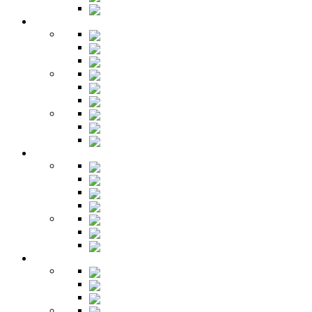
Буфет
Детская
Кровати
Комоды
Стеллажи
Столы
Шкафы
Полки
Тумбы
Гарнитуры
Игровые
Прихожая
Шкафы
Комоды
Вешалки
Обувницы
Зеркала
Пуфы
Гарнитуры
Офис
Столы
Шкафы
Стеллажи
Ресепшн