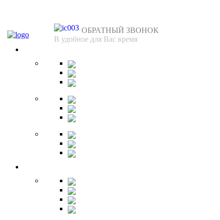
ОБРАТНЫЙ ЗВОНОК
В удобное для Вас время
Спальня
Кровати
Комоды
Тумбы
Cтолики
Трельяжи
Трюмо
Шкафы-купе
Изголовья
Зеркала
Гардеробная
Шкафы
Банкетки
Зеркала
Будуар