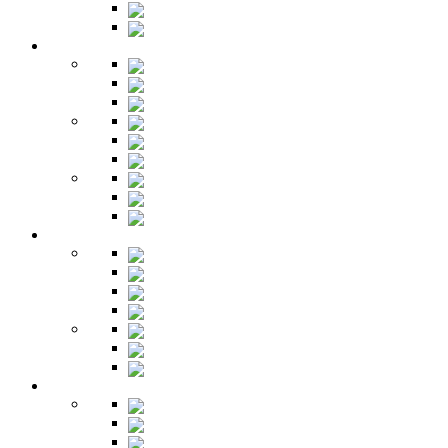
Столы
Буфет
Детская
Кровати
Комоды
Стеллажи
Столы
Шкафы
Полки
Тумбы
Гарнитуры
Игровые
Прихожая
Шкафы
Комоды
Вешалки
Обувницы
Зеркала
Пуфы
Гарнитуры
Офис
Столы
Шкафы
Стеллажи