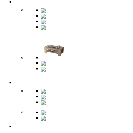
Гостиная
Шкафы
Гарнитуры
Тумбы
Тумбы под
ТВ
Столики
Серванты
Стенки и
горки
Кабинет
Столы
Полки
Шкафы
Библиотеки
Секретеры
Кухня