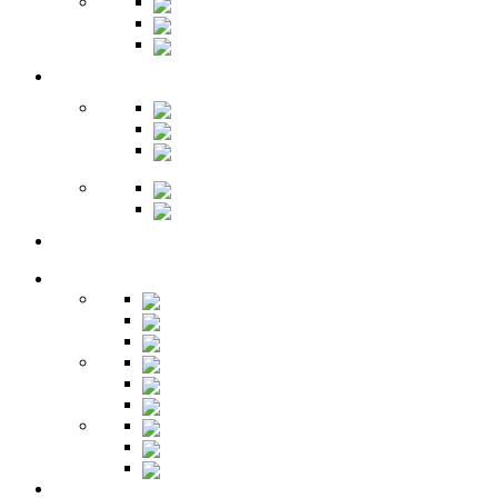
Зеркала
Пуфы
Гарнитуры
Офис
Столы
Шкафы
Стеллажи
Ресепшн
Витрины
Балкон
Спальня
Кровати
Комоды
Тумбы
Cтолики
Трельяжи
Трюмо
Шкафы-купе
Изголовья
Зеркала
Гардеробная