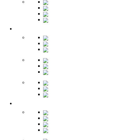
Бары
Шкафы
Столы
Буфет
Детская
Кровати
Комоды
Стеллажи
Столы
Шкафы
Полки
Тумбы
Гарнитуры
Игровые
Прихожая
Шкафы
Комоды
Вешалки
Обувницы