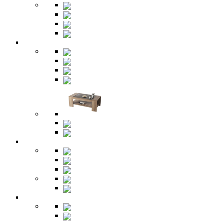
Шкафы
Банкетки
Зеркала
Будуар
Гостиная
Шкафы
Гарнитуры
Тумбы
Тумбы под ТВ
Столики
Серванты
Стенки и горки
Кабинет
Столы
Полки
Шкафы
Библиотеки
Секретеры
Кухня
Бары
Шкафы