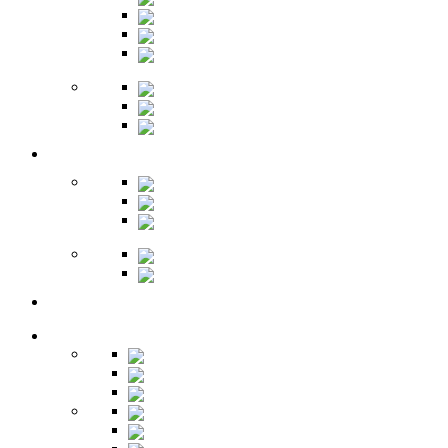
Комоды
Вешалки
Обувницы
Зеркала
Пуфы
Гарнитуры
Офис
Столы
Шкафы
Стеллажи
Ресепшн
Витрины
Балкон
Спальня
Кровати
Комоды
Тумбы
Cтолики
Трельяжи