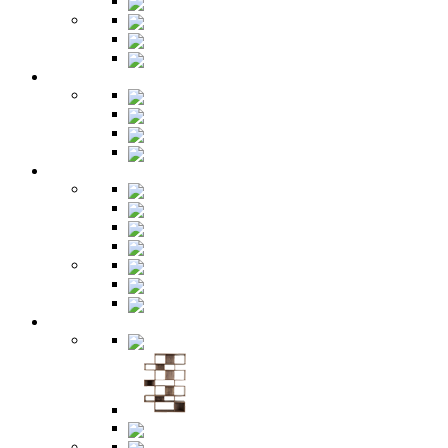
Трюмо
Шкафы-купе
Изголовья
Зеркала
Гардеробная
Шкафы
Банкетки
Зеркала
Будуар
Гостиная
Шкафы
Гарнитуры
Тумбы
Тумбы под ТВ
Столики
Серванты
Стенки и горки
Кабинет
Столы
Полки
Шкафы