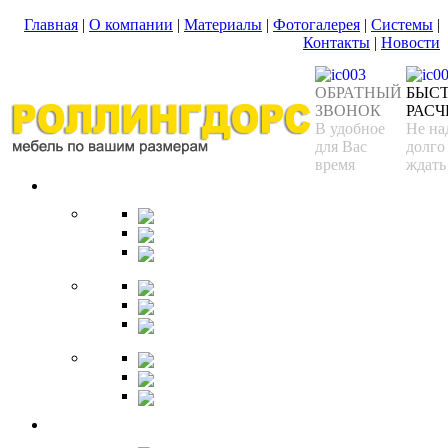
Главная
|
О компании
|
Материалы
|
Фотогалерея
|
Системы
|
Контакты
|
Новости
ОБРАТНЫЙ
БЫС
ЗВОНОК
РАСЧ
В удобное
Не на
для Вас
долго
время
ждать
Спальня
Кровати
Комоды
Тумбы
Cтолики
Трельяжи
Трюмо
Шкафы-купе
Изголовья
Зеркала
Гардеробная