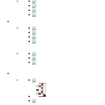
Шкафы
Банкетки
Зеркала
Будуар
Гостиная
Шкафы
Гарнитуры
Тумбы
Тумбы под
ТВ
Столики
Серванты
Стенки и
горки
Кабинет
Столы
Полки
Шкафы