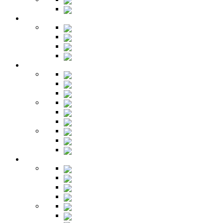
Библиотеки
Секретеры
Кухня
Бары
Шкафы
Столы
Буфет
Детская
Кровати
Комоды
Стеллажи
Столы
Шкафы
Полки
Тумбы
Гарнитуры
Игровые
Прихожая
Шкафы
Комоды
Вешалки
Обувницы
Зеркала
Пуфы