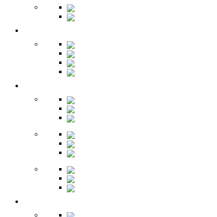
Библиотеки
Секретеры
Кухня
Бары
Шкафы
Столы
Буфет
Детская
Кровати
Комоды
Стеллажи
Столы
Шкафы
Полки
Тумбы
Гарнитуры
Игровые
Прихожая
Шкафы