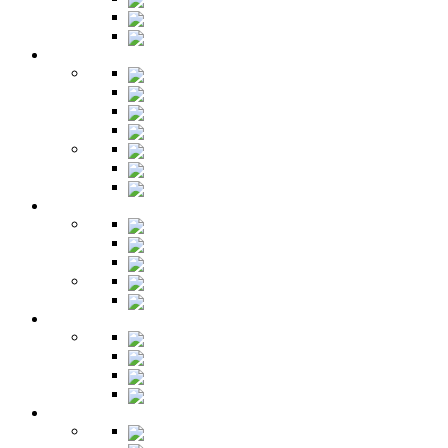
Зеркала
Будуар
Гостиная
Шкафы
Гарнитуры
Тумбы
Тумбы под ТВ
Столики
Серванты
Стенки и горки
Кабинет
Столы
Полки
Шкафы
Библиотеки
Секретеры
Кухня
Бары
Шкафы
Столы
Буфет
Детская
Кровати