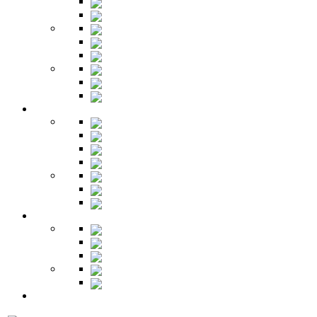
Комоды
Стеллажи
Столы
Шкафы
Полки
Тумбы
Гарнитуры
Игровые
Прихожая
Шкафы
Комоды
Вешалки
Обувницы
Зеркала
Пуфы
Гарнитуры
Офис
Столы
Шкафы
Стеллажи
Ресепшн
Витрины
Балкон