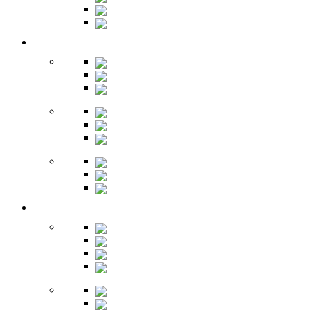
Столы
Буфет
Детская
Кровати
Комоды
Стеллажи
Столы
Шкафы
Полки
Тумбы
Гарнитуры
Игровые
Прихожая
Шкафы
Комоды
Вешалки
Обувницы
Зеркала
Пуфы