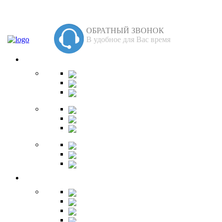
ОБРАТНЫЙ ЗВОНОК
В удобное для Вас время
Спальня
Кровати
Комоды
Тумбы
Cтолики
Трельяжи
Трюмо
Шкафы-купе
Изголовья
Зеркала
Гардеробная
Шкафы
Банкетки
Зеркала
Будуар