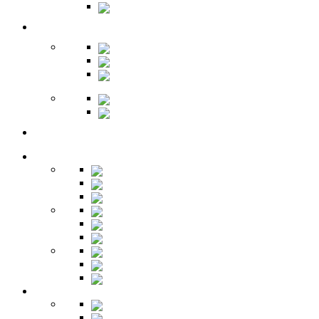
Гарнитуры
Офис
Столы
Шкафы
Стеллажи
Ресепшн
Витрины
Балкон
Спальня
Кровати
Комоды
Тумбы
Cтолики
Трельяжи
Трюмо
Шкафы-купе
Изголовья
Зеркала
Гардеробная
Шкафы
Банкетки