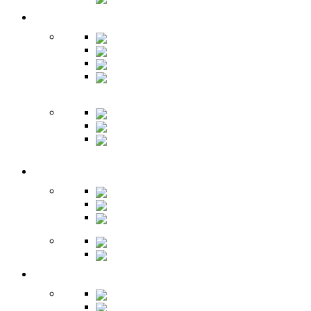
Гостиная
Шкафы
Гарнитуры
Тумбы
Тумбы под
ТВ
Столики
Серванты
Стенки и
горки
Кабинет
Столы
Полки
Шкафы
Библиотеки
Секретеры
Кухня
Бары
Шкафы