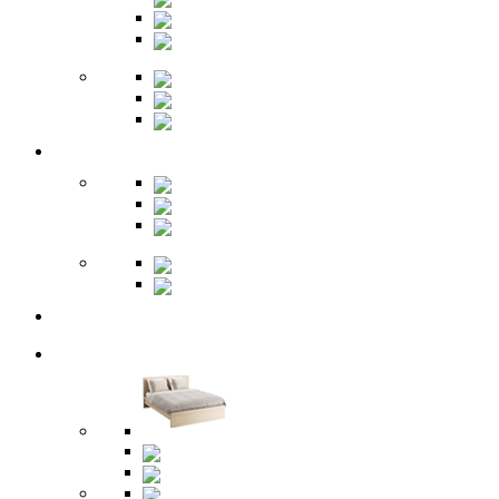
Вешалки
Обувницы
Зеркала
Пуфы
Гарнитуры
Офис
Столы
Шкафы
Стеллажи
Ресепшн
Витрины
Балкон
Спальня
Кровати
Комоды
Тумбы
Cтолики