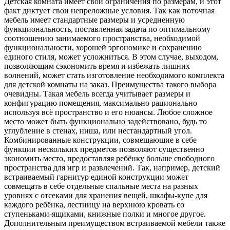
Детская комната имеет свои ограничения по размерам, и этот
факт диктует свои непреложные условия. Так как поточная
мебель имеет стандартные размеры и усредненную
функциональность, поставленная задача по оптимальному
соотношению занимаемого пространства, необходимой
функциональности, хорошей эргономике и сохранению
единого стиля, может усложниться. В этом случае, выходом,
позволяющим сэкономить время и избежать лишних
волнений, может стать изготовление необходимого комплекта
для детской комнаты на заказ. Преимущества такого выбора
очевидны. Такая мебель всегда учитывает размеры и
конфигурацию помещения, максимально рационально
используя всё пространство и его нюансы. Любое сложное
место может быть функционально задействовано, будь то
углубление в стенах, ниша, или нестандартный угол.
Комбинированные конструкции, совмещающие в себе
функции нескольких предметов позволяют существенно
экономить место, предоставляя ребёнку больше свободного
пространства для игр и развлечений. Так, например, детский
встраиваемый гарнитур единой конструкции может
совмещать в себе отдельные спальные места на разных
уровнях с отсеками для хранения вещей, шкафы-купе для
каждого ребёнка, лестницу на верхнюю кровать со
ступеньками-ящиками, книжные полки и многое другое.
Дополнительным преимуществом встраиваемой мебели также