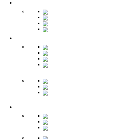
Гардеробная
Шкафы
Банкетки
Зеркала
Будуар
Гостиная
Шкафы
Гарнитуры
Тумбы
Тумбы под
ТВ
Столики
Серванты
Стенки и
горки
Кабинет
Столы
Полки
Шкафы
Библиотеки