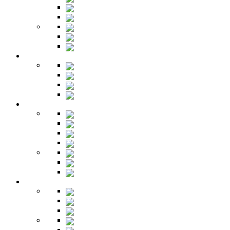
Трельяжи
Трюмо
Шкафы-купе
Изголовья
Зеркала
Гардеробная
Шкафы
Банкетки
Зеркала
Будуар
Гостиная
Шкафы
Гарнитуры
Тумбы
Тумбы под ТВ
Столики
Серванты
Стенки и горки
Кабинет
Столы
Полки
Шкафы
Библиотеки