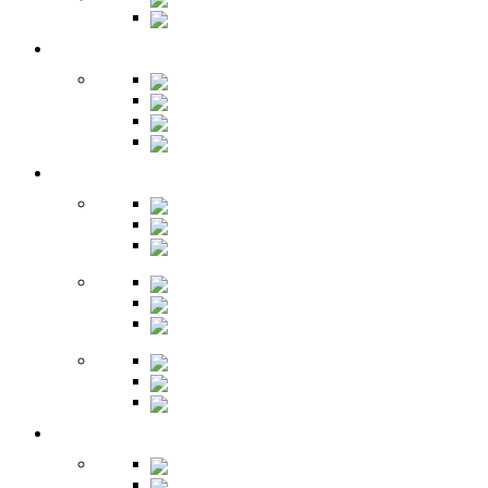
Секретеры
Кухня
Бары
Шкафы
Столы
Буфет
Детская
Кровати
Комоды
Стеллажи
Столы
Шкафы
Полки
Тумбы
Гарнитуры
Игровые
Прихожая
Шкафы
Комоды