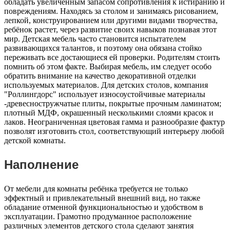
обладать увеличенным запасом сопротивления к истиранию и
повреждениям. Находясь за столом и занимаясь рисованием,
лепкой, конструированием или другими видами творчества,
ребёнок растет, через развитие своих навыков познавая этот
мир. Детская мебель часто становится испытателем
развивающихся талантов, и поэтому она обязана стойко
переживать все достающиеся ей проверки. Родителям стоить
помнить об этом факте. Выбирая мебель, им следует особо
обратить внимание на качество декоративной отделки
используемых материалов. Для детских столов, компания
"Роллингдорс" использует износоустойчивые материалы
-древесностружчатые плиты, покрытые прочным ламинатом;
плотный МДФ, окрашенный несколькими слоями красок и
лаков. Неограниченная цветовая гамма и разнообразие фактур
позволят изготовить стол, соответствующий интерьеру любой
детской комнаты.
Наполнение
От мебели для комнаты ребёнка требуется не только
эффектный и привлекательный внешний вид, но также
обладание отменной функциональностью и удобством в
эксплуатации. Грамотно продуманное расположение
различных элементов детского стола сделают занятия