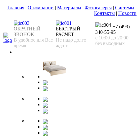
Главная
|
О компании
|
Материалы
|
Фотогалерея
|
Системы
|
Контакты
|
Новости
+7 (499)
ОБРАТНЫЙ
БЫСТРЫЙ
340-55-95
ЗВОНОК
РАСЧЕТ
с 10:00 до 20:00
В удобное для Вас
Не надо долго
без выходных
время
ждать
Спальня
Кровати
Комоды
Тумбы
Cтолики
Трельяжи
Трюмо
Шкафы-купе
Изголовья
Зеркала