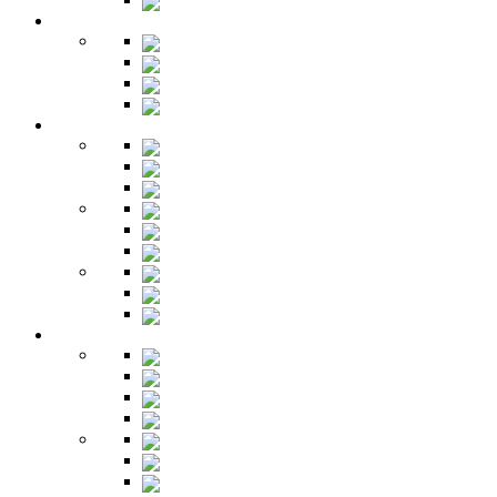
Секретеры
Кухня
Бары
Шкафы
Столы
Буфет
Детская
Кровати
Комоды
Стеллажи
Столы
Шкафы
Полки
Тумбы
Гарнитуры
Игровые
Прихожая
Шкафы
Комоды
Вешалки
Обувницы
Зеркала
Пуфы
Гарнитуры