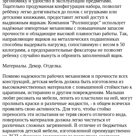
эргономику и удобство в эксплуатации предметами.
Тщательно продуманная конфигурация набора, позволит
ребёнку легко дотягиваться до полок с игрушками или
детскими книжками, предоставит легкий доступ к
выдвижным ящикам. Компания "Роллингдорс" использует
надёжные импортные механизмы с повышенным запасом
прочности и обладающие высокой плавностью работы. Так,
направляющие ящиков на металлических подшипниках
способны выдержать нагрузку, сопоставимую с весом в 50
килограмм, а предохранительные фиксаторы не позволят
ребенку случайно вынуть и обронить заполненный ящик.
Материалы. Декор. Отделка.
Помимо надежности рабочих механизмов и прочности всех
конструкций, детская мебель должна быть изготовлена из
высококачественных материалов с повышенной стойкостью к
царапинам, истиранию и другим повреждениям. Малыши
любят рисовать на мебели, лепить из пластилин на ней, могут
проливать краски и различные жидкости, - в общем всячески
проявлять свою активность. Для того, чтобы стойко
переносить эти испытания не теряя своего отличного вида,
поверхность материалов должна легко чиститься от
различных сложных загрязнений. В отличие от бюджетных
вариантов детской мебели, изготовленной преимущественно