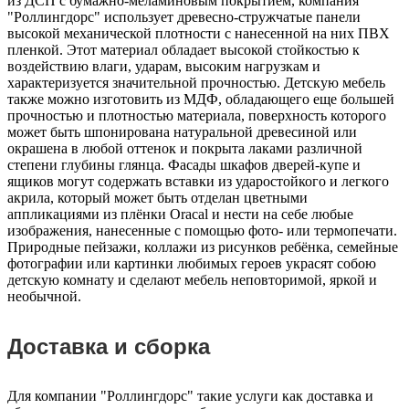
из ДСП с бумажно-меламиновым покрытием, компания
"Роллингдорс" использует древесно-стружчатые панели
высокой механической плотности с нанесенной на них ПВХ
пленкой. Этот материал обладает высокой стойкостью к
воздействию влаги, ударам, высоким нагрузкам и
характеризуется значительной прочностью. Детскую мебель
также можно изготовить из МДФ, обладающего еще большей
прочностью и плотностью материала, поверхность которого
может быть шпонирована натуральной древесиной или
окрашена в любой оттенок и покрыта лаками различной
степени глубины глянца. Фасады шкафов дверей-купе и
ящиков могут содержать вставки из ударостойкого и легкого
акрила, который может быть отделан цветными
аппликациями из плёнки Oracal и нести на себе любые
изображения, нанесенные с помощью фото- или термопечати.
Природные пейзажи, коллажи из рисунков ребёнка, семейные
фотографии или картинки любимых героев украсят собою
детскую комнату и сделают мебель неповторимой, яркой и
необычной.
Доставка и сборка
Для компании "Роллингдорс" такие услуги как доставка и