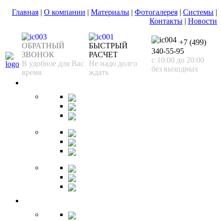
Главная
|
О компании
|
Материалы
|
Фотогалерея
|
Системы
|
Контакты
|
Новости
+7 (499)
ОБРАТНЫЙ
БЫСТРЫЙ
340-55-95
ЗВОНОК
РАСЧЕТ
с 10:00 до 20:00
В удобное для Вас
Не надо долго
без выходных
время
ждать
Спальня
Кровати
Комоды
Тумбы
Cтолики
Трельяжи
Трюмо
Шкафы-купе
Изголовья
Зеркала
Гардеробная
Шкафы