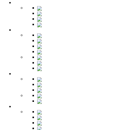
Гардеробная
Шкафы
Банкетки
Зеркала
Будуар
Гостиная
Шкафы
Гарнитуры
Тумбы
Тумбы под ТВ
Столики
Серванты
Стенки и горки
Кабинет
Столы
Полки
Шкафы
Библиотеки
Секретеры
Кухня
Бары
Шкафы
Столы
Буфет